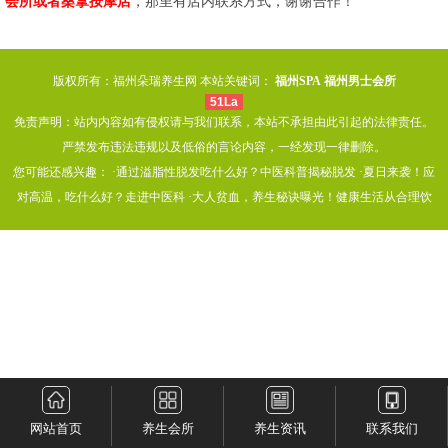
会所或者桑拿按摩店
，那里有店内联系方式，谢谢合作！
版权所有：福州朵瑞养生网 本站关键词：
福州SPA
福州男士会所
51La
免责声明：站内内容如有侵权请与我们联系，本站不承担由此引起的法律责任。
严禁发布违法违规以及低俗的言论内容，一经发现一律删除。
您可能还感兴趣： ·
通过溢脂性脱发吃什么好？中医科普揭秘脱发
·
夏日来袭！应
对高温，吃什么好？走进中医科
·
大人贫血，养生秘诀曝光！健康生活从合理饮
网站首页
养生会所
养生资讯
联系我们