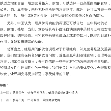
以适当增加食量，增加营养摄入。例如，可以选择一些高蛋白质的食物，
如鱼、肉、豆类等，来补充身体所需的营养物质。此外，还可以补充一些
富含钙、铁、维生素B等的食物，以帮助缓解经期疲倦和贫血的情况。
另外，中医认为，经期脾胃功能的调理还可以借助一些中药材的功
效。例如，熟地、当归、党参等具有补血活血功效的中药材可以帮助女性
缓解经痛、调理经血。可将这些药材煮成汤水或泡茶饮用，既能起到滋补
作用，又能改善脾胃的功能。
总而言之，经期期间的饮食调理对于舒缓经痛、补充营养是至关重要
的。我们要注意保持良好的饮食习惯，避免油腻和刺激性食物；合理补充
营养，增加蛋白质摄入；并可以借助一些中药材的功效来调理脾胃功能。
经期是女性生理周期中的一部分，我们要关注自己的身体变化，合理调整
饮食，让经期变得更加舒适，享受健康的生活。
标签：
上一篇：
脾胃受伤，饮食平衡疗愈，健康是最好的消化良方
下一篇：
脾胃不好，中药调理，重拾健康之路