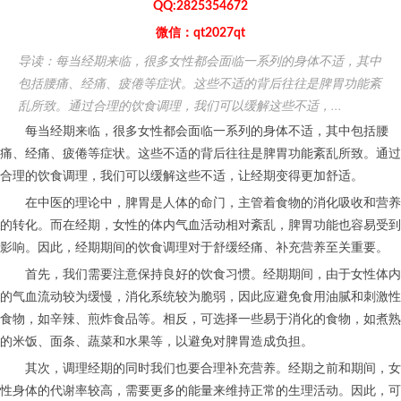
QQ:2825354672
微信：qt2027qt
导读：每当经期来临，很多女性都会面临一系列的身体不适，其中
包括腰痛、经痛、疲倦等症状。这些不适的背后往往是脾胃功能紊
乱所致。通过合理的饮食调理，我们可以缓解这些不适，...
每当经期来临，很多女性都会面临一系列的身体不适，其中包括腰
痛、经痛、疲倦等症状。这些不适的背后往往是脾胃功能紊乱所致。通过
合理的饮食调理，我们可以缓解这些不适，让经期变得更加舒适。
在中医的理论中，脾胃是人体的命门，主管着食物的消化吸收和营养
的转化。而在经期，女性的体内气血活动相对紊乱，脾胃功能也容易受到
影响。因此，经期期间的饮食调理对于舒缓经痛、补充营养至关重要。
首先，我们需要注意保持良好的饮食习惯。经期期间，由于女性体内
的气血流动较为缓慢，消化系统较为脆弱，因此应避免食用油腻和刺激性
食物，如辛辣、煎炸食品等。相反，可选择一些易于消化的食物，如煮熟
的米饭、面条、蔬菜和水果等，以避免对脾胃造成负担。
其次，调理经期的同时我们也要合理补充营养。经期之前和期间，女
性身体的代谢率较高，需要更多的能量来维持正常的生理活动。因此，可