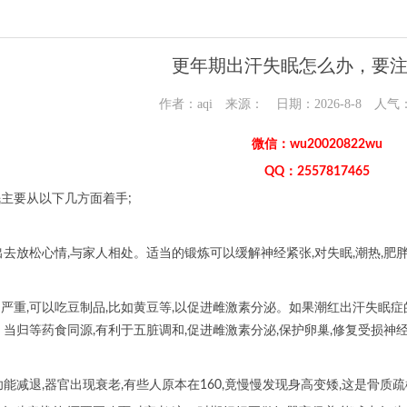
更年期出汗失眠怎么办，要
作者：aqi 来源： 日期：2026-8-8 人气
微信：wu20020822wu
QQ：2557817465
主要从以下几方面着手;
出去放松心情,与家人相处。适当的锻炼可以缓解神经紧张,对失眠,潮热,肥
严重,可以吃豆制品,比如黄豆等,以促进雌激素分泌。如果潮红出汗失眠症
、当归等药食同源,有利于五脏调和,促进雌激素分泌,保护卵巢,修复受损神经
功能减退,器官出现衰老,有些人原本在160,竟慢慢发现身高变矮,这是骨