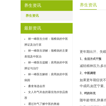
养生资讯
养生资讯
养生资讯
最新资讯
林一峰医生分析：颈椎病的中医
辨证及治疗原
林一峰医生讲解：颈椎病的主要
更年期出汗、失眠
表现及中医治
1、生活方式干预
林一峰医生提醒：肩周炎的中医
减轻精神压力,多
辨证与治疗
2、中医调理
林一峰医生解析：肩周炎的中医
如果更年期症状不
病因
中成药,如芝宁素
桑拿海选会所
女人补气补血的最佳泡水饮品推
3、钙的补充
荐
随年龄增长,卵巢
通过补气了解中医的奥秘