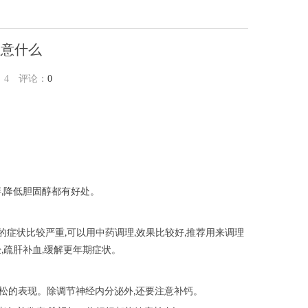
注意什么
：
4
评论：
0
胖,降低胆固醇都有好处。
的症状比较严重,可以用中药调理,效果比较好,推荐用来调理
,疏肝补血,缓解更年期症状。
质疏松的表现。除调节神经内分泌外,还要注意补钙。