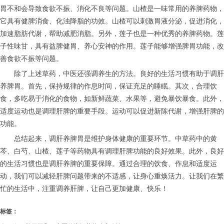
胃不和会导致食欲不振、消化不良等问题。山楂是一味常用的养脾药物，
它具有健脾消食、化浊降脂的功效。山楂可以刺激胃液分泌，促进消化，
加速脂肪代谢，帮助减肥消脂。另外，莲子也是一种优秀的养脾药物。莲
子性味甘，具有益脾健胃、养心安神的作用。莲子能够增强脾胃功能，改
善食欲不振等问题。
除了上述草药，中医还强调养生的方法。良好的生活习惯有助于调肝
养脾胃。首先，保持规律的作息时间，保证充足的睡眠。其次，合理饮
食，多吃易于消化的食物，如新鲜蔬菜、水果等，避免暴饮暴食。此外，
适度运动也是调理肝脾的重要手段。运动可以促进新陈代谢，增强肝脾的
功能。
总结起来，调肝养脾胃是维护身体健康的重要环节。中草药中的黄
芩、白芍、山楂、莲子等药物具有调理肝脾功能的良好效果。此外，良好
的生活习惯也是调肝养脾的重要保障。通过合理的饮食、作息和适度运
动，我们可以减轻肝脾问题带来的不适感，让身心重焕活力。让我们在繁
忙的生活中，注重调养肝脾，让自己更加健康、快乐！
标签：