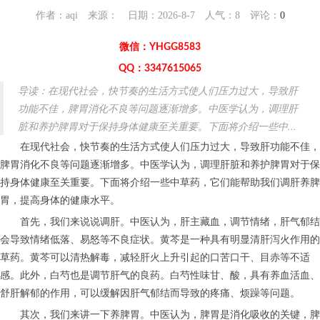
作者：aqi 来源： 日期：2026-8-7 人气：
8
评论：
0
微信：YHGG8583
QQ：3347615065
导读：在现代社会，快节奏的生活方式使人们压力过大，导致肝
功能不佳，脾胃消化不良等问题逐渐增多。中医学认为，调理肝
脏和养护脾胃对于保持身体健康至关重要。下面将介绍一些中...
在现代社会，快节奏的生活方式使人们压力过大，导致肝功能不佳，
脾胃消化不良等问题逐渐增多。中医学认为，调理肝脏和养护脾胃对于保
持身体健康至关重要。下面将介绍一些中草药，它们能帮助我们调肝养脾
胃，提高身体的健康水平。
首先，我们来说说调肝。中医认为，肝主藏血，调节情绪，肝气郁结
会导致情绪低落、易怒等不良症状。黄芩是一种具有明显清肝泻火作用的
草药。黄芩可以清热解毒，减轻肝火上升引起的口苦口干、目赤等不适
感。此外，白芍也是调节肝气的良药。白芍性味甘、酸，具有养血活血、
舒肝解郁的作用，可以缓解因肝气郁结而导致的疼痛、烦躁等问题。
其次，我们来讲一下养脾胃。中医认为，脾胃是消化吸收的关键，脾