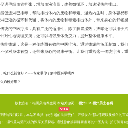
过促进毛细血管扩张，增加血液流量，改善微循环，加速湿热的排出。
促进淋巴排毒，帮助排出体内的废物和毒素。湿热内生时，身体容易积
进淋巴液的循环和代谢，将体内的废物和毒素排出体外，带来身心的舒畅
统的中医疗法，具有广泛的适用性。除了脾胃湿热，拔罐还可以用于治
有针对性地调理疾病，还可以增强身体免疫力，提升整体健康水平。
能拔罐，这是一种传统而有效的中医疗法。通过拔罐的负压刺激，我们
罐不仅对身体有益，还带来身心的健康平衡。让我们重拾这一传统疗法，
，吃什么辅食好？——专家带你了解中医科学喂养
么奶粉好用？
版权所有：福州朵瑞养生网 本站关键词：
福州SPA
福州男士会所
51La
权请与我们联系，本站不承担由此引起的法律责任。严禁发布违法违规以及低俗的言
： ·
湿气重与湿气机的深厚关系探秘
·
通过脉象辨识脾胃虚寒的中医方法
·
拍打脾胃功