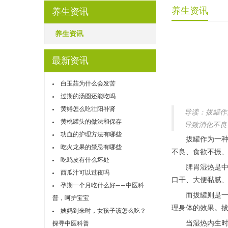
养生资讯
养生资讯
养生资讯
最新资讯
白玉菇为什么会发苦
过期的汤圆还能吃吗
黄鳝怎么吃壮阳补肾
导读：拔罐作
黄桃罐头的做法和保存
导致消化不良
功血的护理方法有哪些
拔罐作为一种传
吃火龙果的禁忌有哪些
不良、食欲不振
吃鸡皮有什么坏处
脾胃湿热是中医
西瓜汁可以过夜吗
口干、大便黏腻
孕期一个月吃什么好——中医科
而拔罐则是一种
普，呵护宝宝
理身体的效果。
姨妈到来时，女孩子该怎么吃？
当湿热内生时，
探寻中医科普