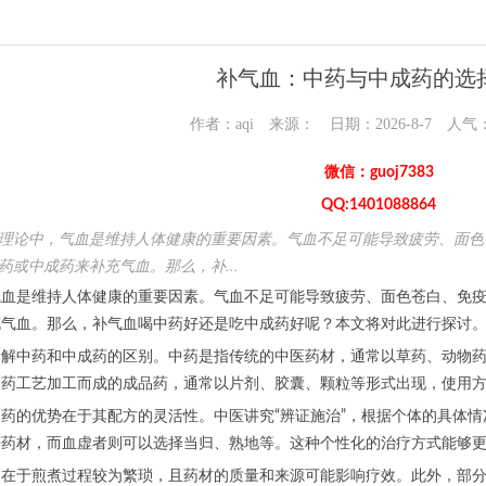
补气血：中药与中成药的选
作者：aqi 来源： 日期：2026-8-7 人气
微信：guoj7383
QQ:1401088864
理论中，气血是维持人体健康的重要因素。气血不足可能导致疲劳、面色
药或中成药来补充气血。那么，补...
气血是维持人体健康的重要因素。气血不足可能导致疲劳、面色苍白、免
充气血。那么，补气血喝中药好还是吃中成药好呢？本文将对此进行探讨
了解中药和中成药的区别。中药是指传统的中医药材，通常以草药、动物
制药工艺加工而成的成品药，通常以片剂、胶囊、颗粒等形式出现，使用
药的优势在于其配方的灵活性。中医讲究“辨证施治”，根据个体的具体
等药材，而血虚者则可以选择当归、熟地等。这种个性化的治疗方式能够
点在于煎煮过程较为繁琐，且药材的质量和来源可能影响疗效。此外，部