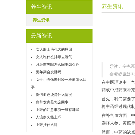
养生资讯
养生资讯
养生资讯
最新资讯
女人脸上毛孔大的原因
女人吃什么排毒去湿气
月经前失眠怎么回事怎么办
导读：在中医
更年期会发胖吗
会考虑通过中
女性小腹像来月经一样痛怎么回
在中医理论中，
事
药或中成药来补
例假血色淡是什么情况
首先，我们需要
白带发青是怎么回事
将中药经过现代
上环的注意事项一般有哪些
在补气血方面，中
人流多久能上环
选择人参、黄芪
上环挂什么科
然而，中药的缺