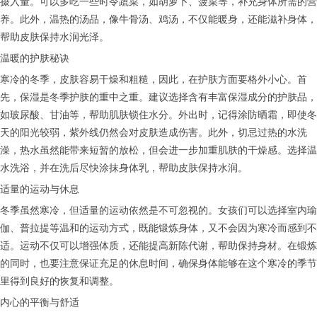
摄入量。可以多吃一些时令蔬菜，如胡萝卜、菠菜等，补充身体所需的营
养。此外，温热的汤品，像牛骨汤、鸡汤，不仅能暖身，还能滋补身体，
帮助皮肤保持水润光泽。
温暖的护肤秘诀
寒冷的冬季，皮肤容易干燥和粗糙，因此，在护肤方面要格外小心。首
先，保湿是冬季护肤的重中之重。建议选择含有丰富保湿成分的护肤品，
如玻尿酸、甘油等，帮助肌肤锁住水分。外出时，记得涂防晒霜，即使冬
天的阳光较弱，紫外线仍然会对皮肤造成伤害。此外，切忌过热的水洗
澡，热水虽然能带来短暂的放松，但会进一步加重肌肤的干燥感。选择温
水洗浴，并在洗后尽快涂抹身体乳，帮助皮肤保持水润。
适量的运动与休息
冬季虽然寒冷，但适量的运动依然是不可忽视的。女孩们可以选择室内瑜
伽、普拉提等温和的运动方式，既能锻炼身体，又不会因为寒冷而感到不
适。运动不仅可以增强体质，还能提高新陈代谢，帮助保持身材。在锻炼
的同时，也要注意保证充足的休息时间，确保身体能够在这个寒冷的季节
里得到良好的恢复和调整。
内心的平衡与舒适