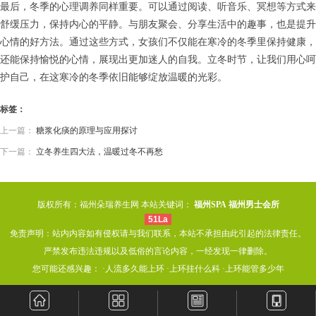
最后，冬季的心理调养同样重要。可以通过阅读、听音乐、冥想等方式来
舒缓压力，保持内心的平静。与朋友聚会、分享生活中的趣事，也是提升
心情的好方法。通过这些方式，女孩们不仅能在寒冷的冬季里保持健康，
还能保持愉悦的心情，展现出更加迷人的自我。立冬时节，让我们用心呵
护自己，在这寒冷的冬季依旧能够绽放温暖的光彩。
标签：
上一篇：
糖浆化痰的原理与应用探讨
下一篇：
立冬养生四大法，温暖过冬不再愁
版权所有：福州朵瑞养生网 本站关键词：
福州SPA
福州男士会所
51La
免责声明：站内内容如有侵权请与我们联系，本站不承担由此引起的法律责任。
严禁发布违法违规以及低俗的言论内容，一经发现一律删除。
您可能还感兴趣： ·
人流多久能上环
·
上环挂什么科
·
上环能管多少年