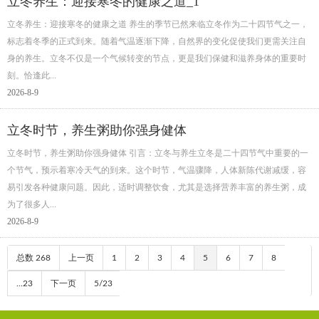
立冬养生：迎接寒冬的健康之道_1
立冬养生：迎接寒冬的健康之道 养生的季节已然来临立冬作为二十四节气之一，
标志着冬季的正式到来。随着气温逐渐下降，自然界的变化促使我们更需关注自
身的养生。立冬不仅是一个气候转变的节点，更是我们保健和滋养身体的重要时
刻。恰逢此…
2026-8-9
立冬时节，养生粥助你强身健体
立冬时节，养生粥助你强身健体 引言：立冬与养生立冬是二十四节气中重要的一
个节气，预示着寒冷天气的到来。这个时节，气温骤降，人体新陈代谢减缓，容
易引发各种健康问题。因此，适时调整饮食，尤其是选择营养丰富的养生粥，成
为了很多人…
2026-8-9
总数 268
上一页
1
2
3
4
5
6
7
8
...23
下一页
5/23